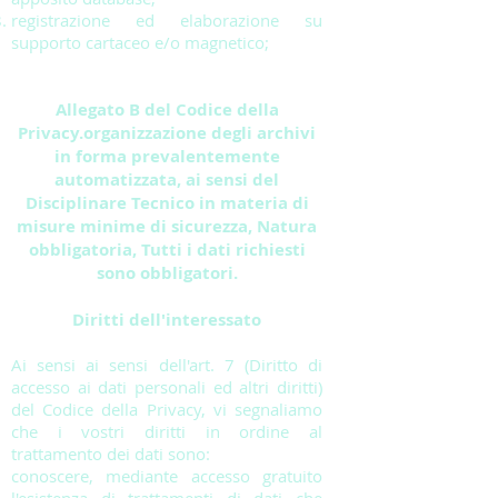
registrazione ed elaborazione su
supporto cartaceo e/o magnetico;
Allegato B del Codice della
Privacy.organizzazione degli archivi
in forma prevalentemente
automatizzata, ai sensi del
Disciplinare Tecnico in materia di
misure minime di sicurezza, Natura
obbligatoria, Tutti i dati richiesti
sono obbligatori.
Diritti dell'interessato
Ai sensi ai sensi dell'art. 7 (Diritto di
accesso ai dati personali ed altri diritti)
del Codice della Privacy, vi segnaliamo
che i vostri diritti in ordine al
trattamento dei dati sono:
conoscere, mediante accesso gratuito