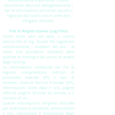
estremamente importante. Questo
documento descrive dettagliatamente i
tipi di informazioni personali raccolti e
registrati dal nostro sito e come essi
vengano utilizzati.
File di Registrazione (Log Files)
Come molti altri siti web, il nostro
utilizza file di log. Questi file registrano
semplicemente i visitatori del sito - di
solito una procedura standard delle
aziende di hosting e dei servizi di analisi
degli hosting.
Le informazioni contenute nei file di
registro comprendono indirizzi di
protocollo Internet (IP), il tipo di
browser, Internet Service Provider (ISP),
informazioni come data e ora, pagine
referral, pagine d'uscita ed entrata o il
numero di clic.
Queste informazioni vengono utilizzate
per analizzare le tendenze, amministrare
il sito, monitorare il movimento degli