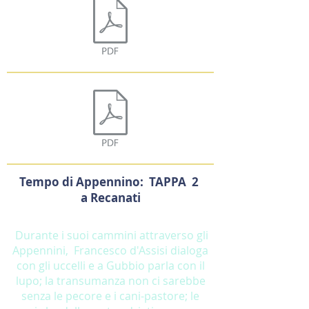
Tempo di Appennino: TAPPA 2
a Recanati
Durante i suoi cammini attraverso gli
Appennini, Francesco d'Assisi dialoga
con gli uccelli e a Gubbio parla con il
lupo; la transumanza non ci sarebbe
senza le pecore e i cani-pastore; le